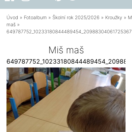
Úvod
»
Fotoalbum
»
Školní rok 2025/2026
»
Kroužky
»
M
maš
»
649787752_10233180844489454_20988304061725367
Miš maš
649787752_10233180844489454_209883