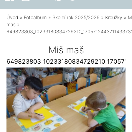
Úvod
»
Fotoalbum
»
Školní rok 2025/2026
»
Kroužky
»
M
maš
»
649823803_10233180834729210_170571244371143373
Miš maš
649823803_10233180834729210_1705712