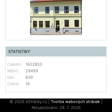
STATISTIKY
Celkem:
1602853
Měsíc:
29499
Den:
839
Online:
19
© 2026 eStránky.cz
|
Tvorba webových stránek
|
Aktualizováno: 28. 7. 2026