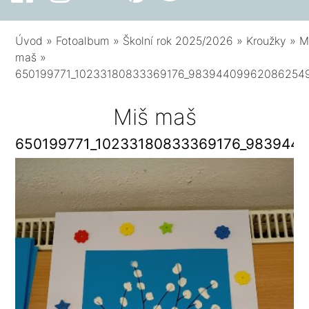
Úvod
»
Fotoalbum
»
Školní rok 2025/2026
»
Kroužky
»
M
maš
»
650199771_10233180833369176_98394409962086254
Miš maš
650199771_10233180833369176_983944