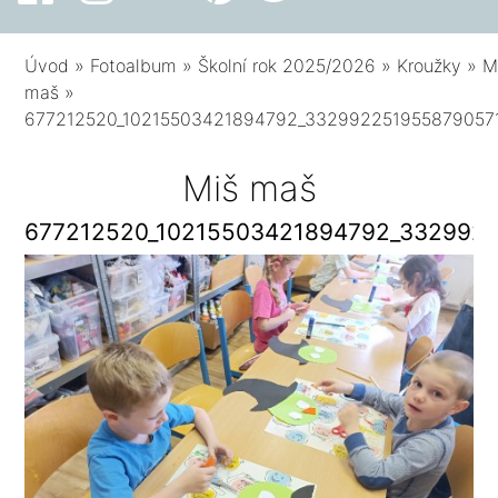
Úvod
»
Fotoalbum
»
Školní rok 2025/2026
»
Kroužky
»
M
maš
»
677212520_10215503421894792_332992251955879057
Miš maš
677212520_10215503421894792_332992