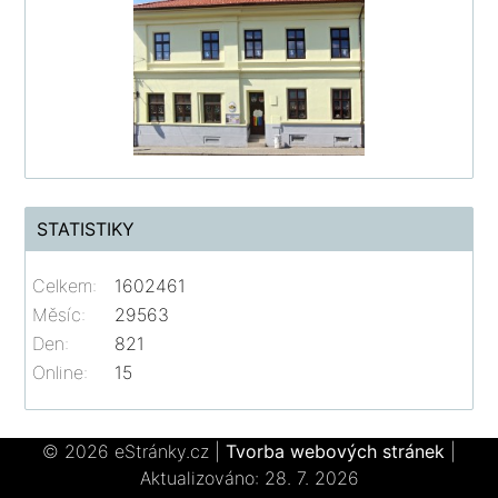
STATISTIKY
Celkem:
1602461
Měsíc:
29563
Den:
821
Online:
15
© 2026 eStránky.cz
|
Tvorba webových stránek
|
Aktualizováno: 28. 7. 2026