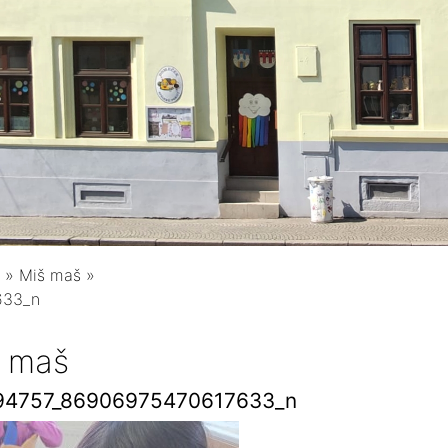
»
Miš maš
»
633_n
 maš
94757_86906975470617633_n