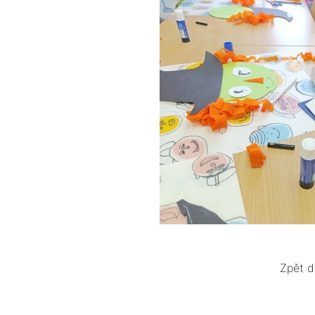
Zpět d