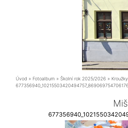
Úvod
»
Fotoalbum
»
Školní rok 2025/2026
»
Kroužky
677356940_10215503420494757_86906975470617
Miš
677356940_102155034204