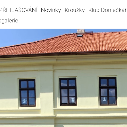
PŘIHLAŠOVÁNÍ
Novinky
Kroužky
Klub Domečkář
ogalerie