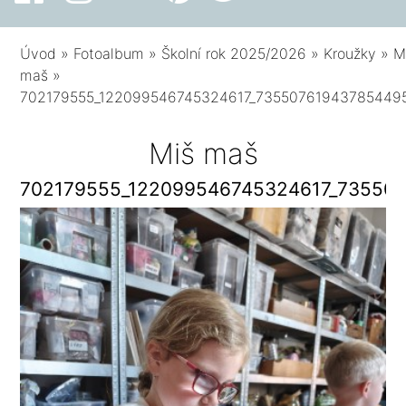
Úvod
»
Fotoalbum
»
Školní rok 2025/2026
»
Kroužky
»
M
maš
»
702179555_122099546745324617_73550761943785449
Miš maš
702179555_122099546745324617_73550