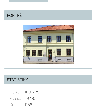
PORTRÉT
STATISTIKY
Celkem:
1601729
Měsíc:
29485
Den:
1158