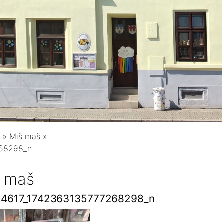
»
Miš maš
»
268298_n
 maš
4617_1742363135777268298_n