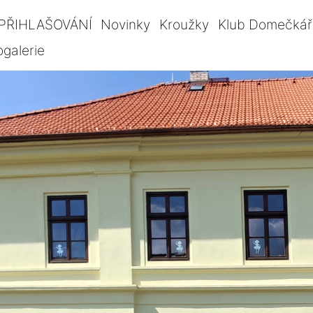
PŘIHLAŠOVÁNÍ
Novinky
Kroužky
Klub Domečkář
ogalerie