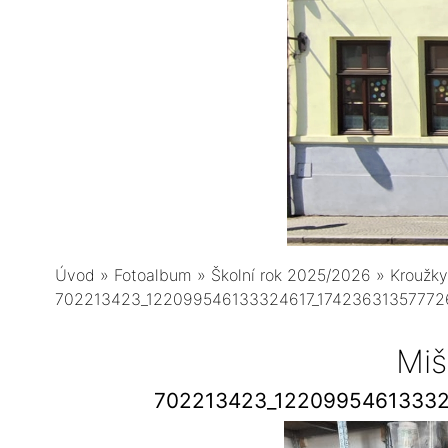
Úvod
»
Fotoalbum
»
Školní rok 2025/2026
»
Kroužky
702213423_122099546133324617_1742363135777
Miš
702213423_12209954613332