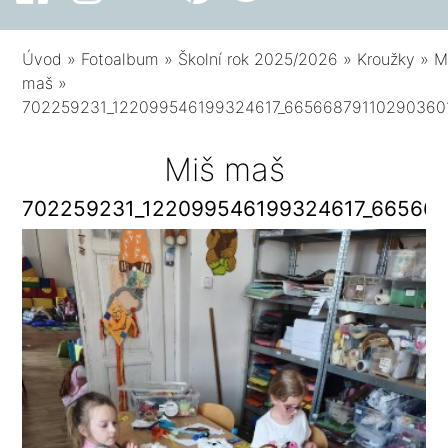
Úvod
»
Fotoalbum
»
Školní rok 2025/2026
»
Kroužky
»
M
maš
»
702259231_122099546199324617_66566879110290360
Miš maš
702259231_122099546199324617_66566