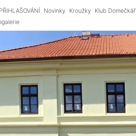
PŘIHLAŠOVÁNÍ
Novinky
Kroužky
Klub Domečkář
ogalerie