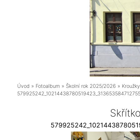
Úvod
»
Fotoalbum
»
Školní rok 2025/2026
»
Kroužky
579925242_10214438780519423_31365358471275
Skřítk
579925242_1021443878051