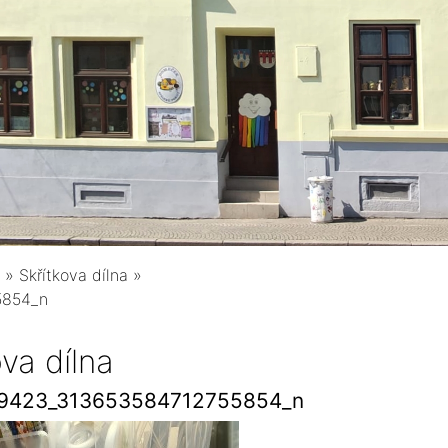
»
Skřítkova dílna
»
5854_n
ova dílna
9423_313653584712755854_n