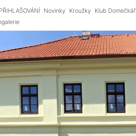
PŘIHLAŠOVÁNÍ
Novinky
Kroužky
Klub Domečkář
ogalerie