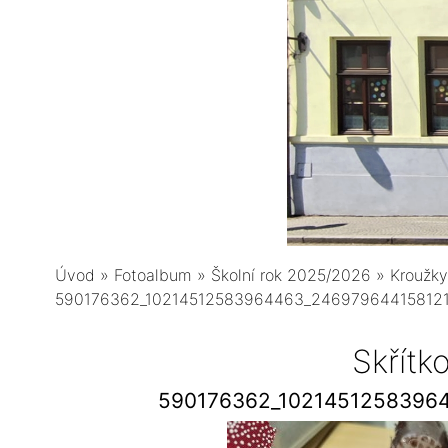
Úvod
»
Fotoalbum
»
Školní rok 2025/2026
»
Kroužky
590176362_10214512583964463_24697964415812
Skřítk
590176362_1021451258396