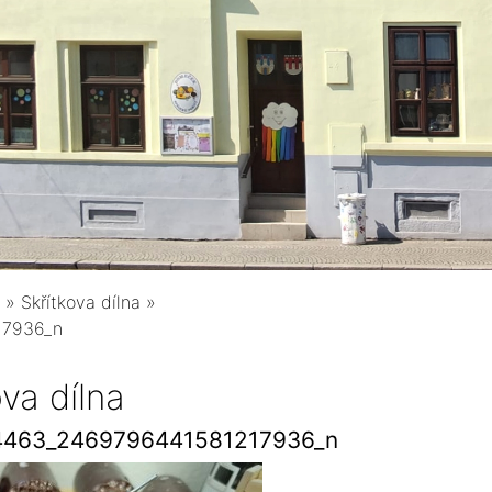
»
Skřítkova dílna
»
17936_n
ova dílna
4463_2469796441581217936_n