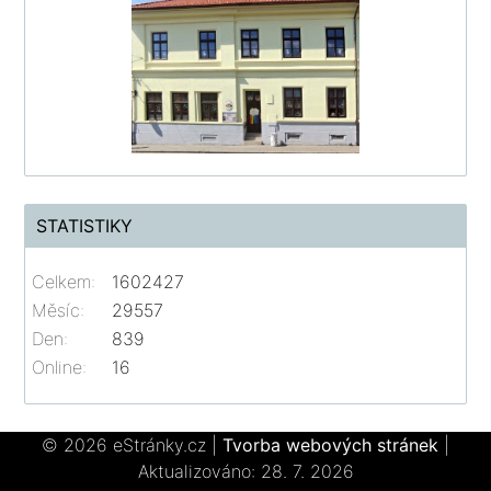
STATISTIKY
Celkem:
1602427
Měsíc:
29557
Den:
839
Online:
16
© 2026 eStránky.cz
|
Tvorba webových stránek
|
Aktualizováno: 28. 7. 2026