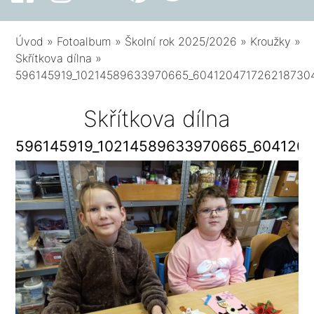
Úvod
»
Fotoalbum
»
Školní rok 2025/2026
»
Kroužky
»
Skřítkova dílna
»
596145919_10214589633970665_604120471726218730
Skřítkova dílna
596145919_10214589633970665_604120