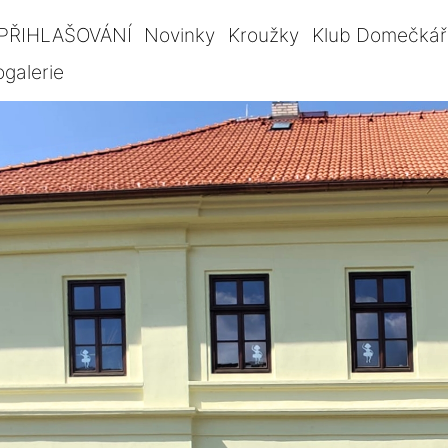
PŘIHLAŠOVÁNÍ
Novinky
Kroužky
Klub Domečkář
ogalerie