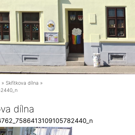
»
Skřítkova dílna
»
82440_n
ova dílna
6762_7586413109105782440_n