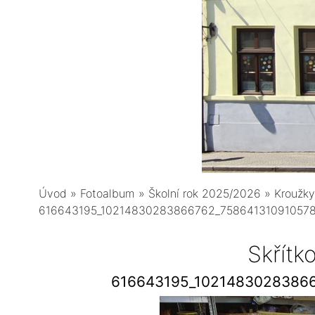
Úvod
»
Fotoalbum
»
Školní rok 2025/2026
»
Kroužky
616643195_10214830283866762_75864131091057
Skřítk
616643195_1021483028386