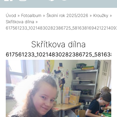
Úvod
»
Fotoalbum
»
Školní rok 2025/2026
»
Kroužky
»
Skřítkova dílna
»
617561233_10214830282386725_581638169421221409
Skřítkova dílna
617561233_10214830282386725_581638