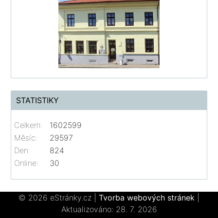
STATISTIKY
Celkem:
1602599
Měsíc:
29597
Den:
824
Online:
30
© 2026 eStránky.cz
|
Tvorba webových stránek
|
Aktualizováno: 28. 7. 2026