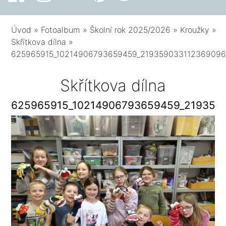
Úvod
»
Fotoalbum
»
Školní rok 2025/2026
»
Kroužky
»
Skřítkova dílna
»
625965915_10214906793659459_219359033112369096
Skřítkova dílna
625965915_10214906793659459_219359