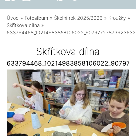
Úvod
»
Fotoalbum
»
Školní rok 2025/2026
»
Kroužky
»
Skřítkova dílna
»
633794468_10214983858106022_90797727873923632
Skřítkova dílna
633794468_10214983858106022_907977