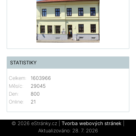
STATISTIKY
Celkem:
1603966
Měsíc:
29045
Den:
800
Online:
21
© 2026 eStránky.cz
|
Tvorba webových stránek
|
Aktualizováno: 28. 7. 2026