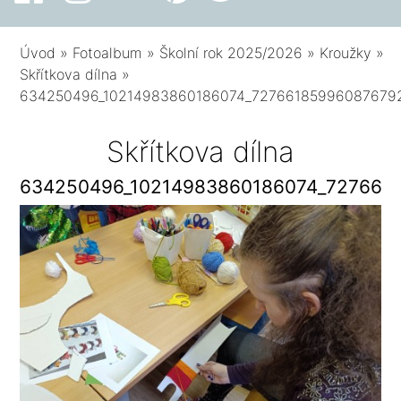
Úvod
»
Fotoalbum
»
Školní rok 2025/2026
»
Kroužky
»
Skřítkova dílna
»
634250496_10214983860186074_72766185996087679
Skřítkova dílna
634250496_10214983860186074_727661