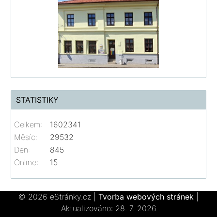
STATISTIKY
Celkem:
1602341
Měsíc:
29532
Den:
845
Online:
15
© 2026 eStránky.cz
|
Tvorba webových stránek
|
Aktualizováno: 28. 7. 2026