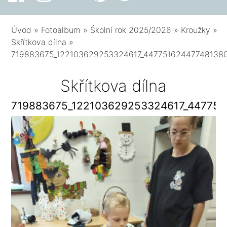
Úvod
»
Fotoalbum
»
Školní rok 2025/2026
»
Kroužky
»
Skřítkova dílna
»
719883675_122103629253324617_44775162447748138
Skřítkova dílna
719883675_122103629253324617_447751