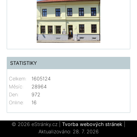
STATISTIKY
Celkem:
1605124
Měsíc:
28964
Den:
972
Online:
16
© 2026 eStránky.cz
|
Tvorba webových stránek
|
Aktualizováno: 28. 7. 2026