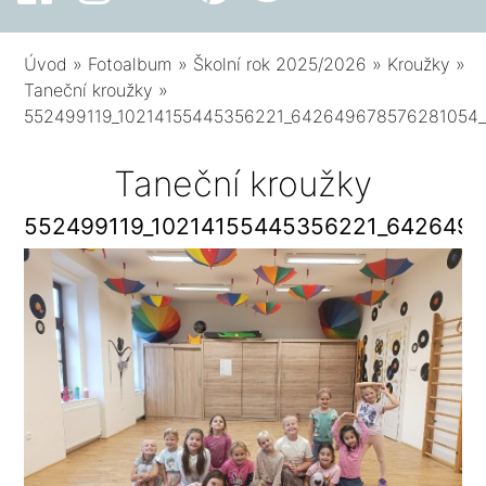
Úvod
»
Fotoalbum
»
Školní rok 2025/2026
»
Kroužky
»
Taneční kroužky
»
552499119_10214155445356221_642649678576281054
Taneční kroužky
552499119_10214155445356221_642649