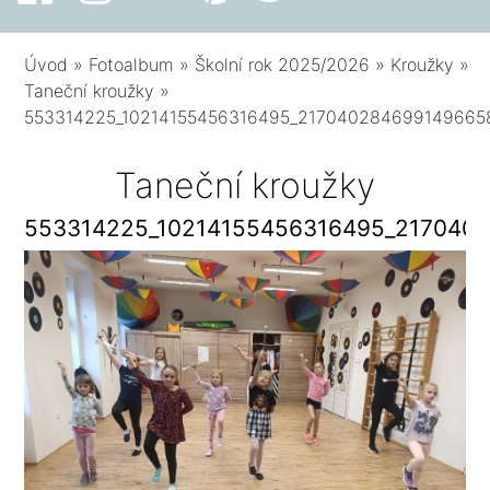
Úvod
»
Fotoalbum
»
Školní rok 2025/2026
»
Kroužky
»
Taneční kroužky
»
553314225_10214155456316495_217040284699149665
Taneční kroužky
553314225_10214155456316495_217040