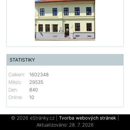
STATISTIKY
Celkem:
1602348
Měsíc:
29535
Den:
840
Online:
10
© 2026 eStránky.cz
|
Tvorba webových stránek
|
Aktualizováno: 28. 7. 2026