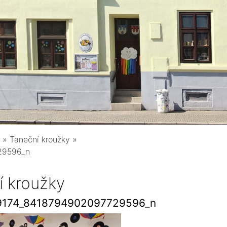
»
Taneční kroužky
»
29596_n
í kroužky
9174_8418794902097729596_n