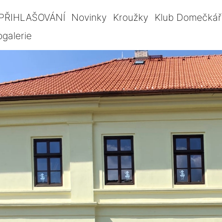
PŘIHLAŠOVÁNÍ
Novinky
Kroužky
Klub Domečkář
ogalerie