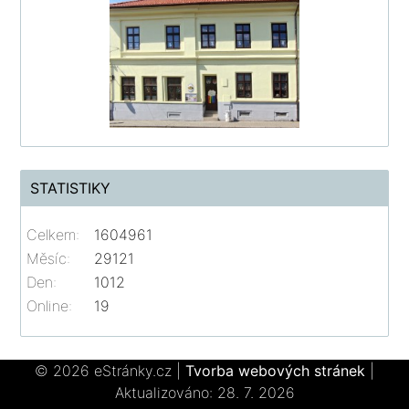
STATISTIKY
Celkem:
1604961
Měsíc:
29121
Den:
1012
Online:
19
© 2026 eStránky.cz
|
Tvorba webových stránek
|
Aktualizováno: 28. 7. 2026