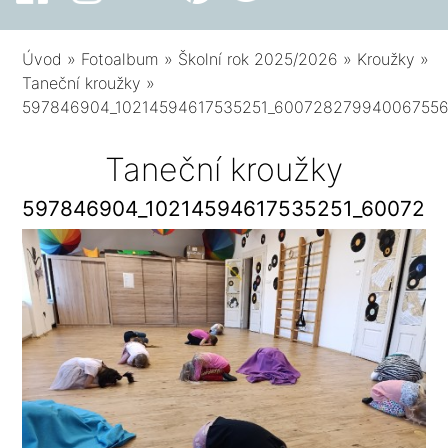
Úvod
»
Fotoalbum
»
Školní rok 2025/2026
»
Kroužky
»
Taneční kroužky
»
597846904_10214594617535251_600728279940067556
Taneční kroužky
597846904_10214594617535251_600728