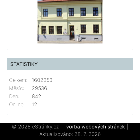
STATISTIKY
Celkem:
1602350
Měsíc:
29536
Den:
842
Online:
12
© 2026 eStránky.cz
|
Tvorba webových stránek
|
Aktualizováno: 28. 7. 2026