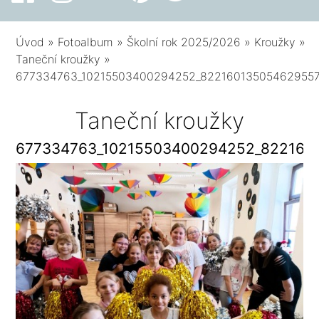
Úvod
»
Fotoalbum
»
Školní rok 2025/2026
»
Kroužky
»
Taneční kroužky
»
677334763_10215503400294252_82216013505462955
Taneční kroužky
677334763_10215503400294252_822160