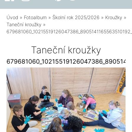
Úvod
»
Fotoalbum
»
Školní rok 2025/2026
»
Kroužky
»
Taneční kroužky
»
679681060_10215519126047386_8905141165563510192
Taneční kroužky
679681060_10215519126047386_8905141