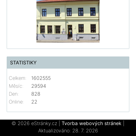
STATISTIKY
Celkem:
1602555
Měsíc:
29594
Den:
828
Online:
22
© 2026 eStránky.cz
|
Tvorba webových stránek
|
Aktualizováno: 28. 7. 2026